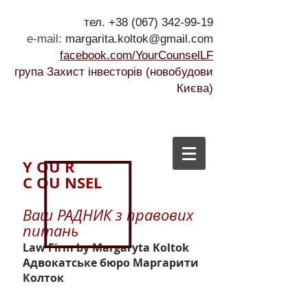
тел.
+38 (067) 342-99-19
e-mail:
margarita.koltok@gmail.com
facebook.com/YourCounselLF
група Захист інвесторів (новобудови
Києва)
Y OU R
С OU NSEL
Ваш РАДНИК з правових
питань
Law Firm
by Margaryta Koltok
Адвокатське бюро Маргарити
Колток