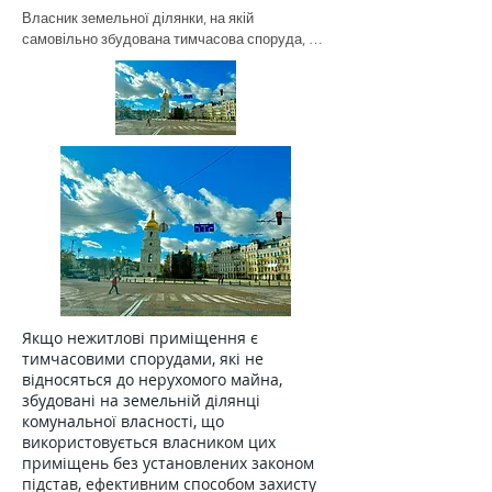
Власник земельної ділянки, на якій 
самовільно збудована тимчасова споруда, що 
не є нерухомим майном, може звернутися з 
позовом про демонтаж такої споруди на 
підставі ст. 391 ЦК України – ВП ВС
Якщо нежитлові приміщення є
тимчасовими спорудами, які не
відносяться до нерухомого майна,
збудовані на земельній ділянці
комунальної власності, що
використовується власником цих
приміщень без установлених законом
підстав, ефективним способом захисту